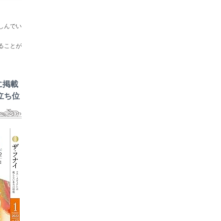
しんでい
ることが
に掲載
立ち位