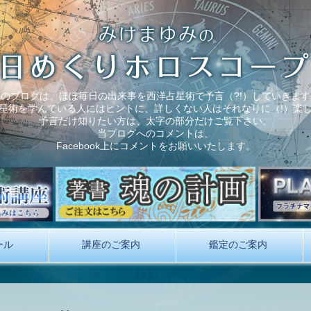
このブログは、ほぼ毎日の出来事を西洋占星術で予言（?!）していきます
星術を学んでいる人にはヒントに、詳しくない人はそれなりに（!）楽
予言だけ知りたい方は、太字の部分だけご覧下さい。
当ブログへのコメントは、
Facebook上にコメントをお願いいたします。
ール
講座のご案内
鑑定のご案内