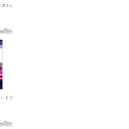
に皆さん
い」】
で