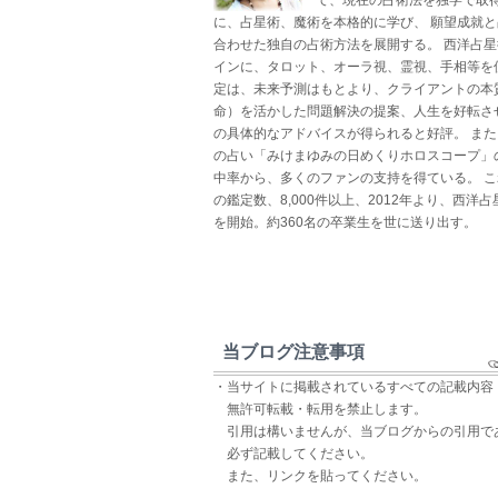
に、占星術、魔術を本格的に学び、 願望成就
合わせた独自の占術方法を展開する。 西洋占
インに、タロット、オーラ視、霊視、手相等を
定は、未来予測はもとより、クライアントの本
命）を活かした問題解決の提案、人生を好転さ
の具体的なアドバイスが得られると好評。 ま
の占い「みけまゆみの日めくりホロスコープ」
中率から、多くのファンの支持を得ている。 
の鑑定数、8,000件以上、2012年より、西洋
を開始。約360名の卒業生を世に送り出す。
当ブログ注意事項
・当サイトに掲載されているすべての記載内容
無許可転載・転用を禁止します。
引用は構いませんが、当ブログからの引用で
必ず記載してください。
また、リンクを貼ってください。