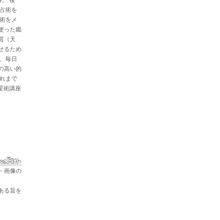
と占術を
星術をメ
使った鑑
質（天
せるため
た、毎日
の高い的
これまで
占星術講座
・画像の
ある旨を