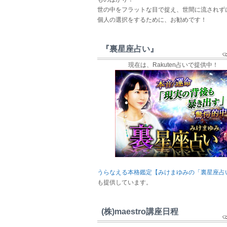
世の中をフラットな目で捉え、世間に流されず
個人の選択をするために、お勧めです！
『裏星座占い』
現在は、Rakuten占いで提供中！
うらなえる本格鑑定【みけまゆみの「裏星座占
も提供しています。
(株)maestro講座日程