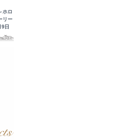
～ホロ
ーリー
月9日