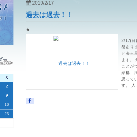
2019/2/17
過去は過去！！
★
2/17
盤ありま
と海王
ダー
ます。
ことが
結構、
S
思って
す。 人.
2
9
16
23