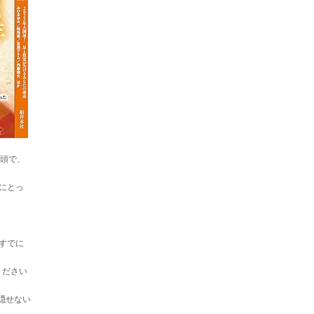
巻頭で、
にとっ
すでに
ください
隠せない