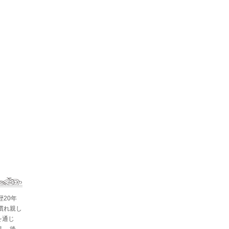
歴20年
慣れ親し
を通じ
。 後