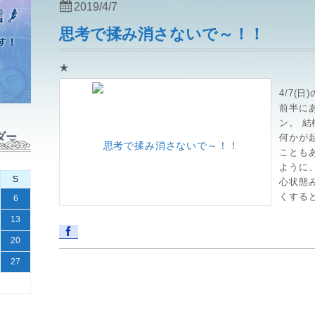
2019/4/7
思考で揉み消さないで～！！
★
4/7(
前半に
ン。 
ダー
何かが
ことも
ように
S
心状態
くすると
6
13
20
27