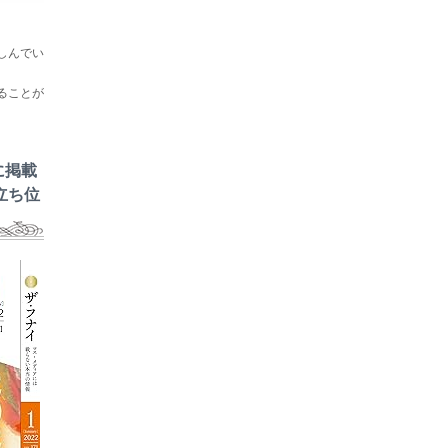
しんでい
ることが
に掲載
立ち位