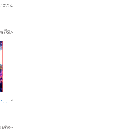
に皆さん
い」】
で