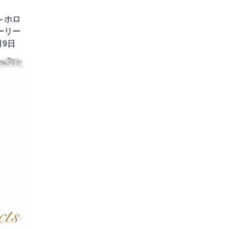
～ホロ
ーリー
月9日