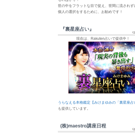
世の中をフラットな目で捉え、世間に流されず
個人の選択をするために、お勧めです！
『裏星座占い』
現在は、Rakuten占いで提供中！
うらなえる本格鑑定【みけまゆみの「裏星座占
も提供しています。
(株)maestro講座日程