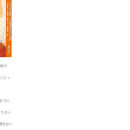
巻頭で、
にとっ
すでに
ください
隠せない