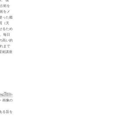
と占術を
星術をメ
使った鑑
質（天
せるため
た、毎日
の高い的
これまで
占星術講座
・画像の
ある旨を