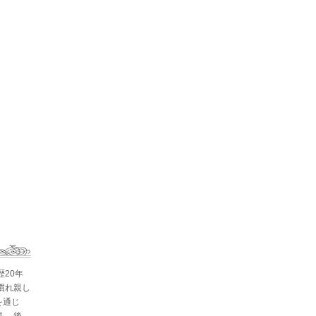
歴20年
慣れ親し
を通じ
。 後