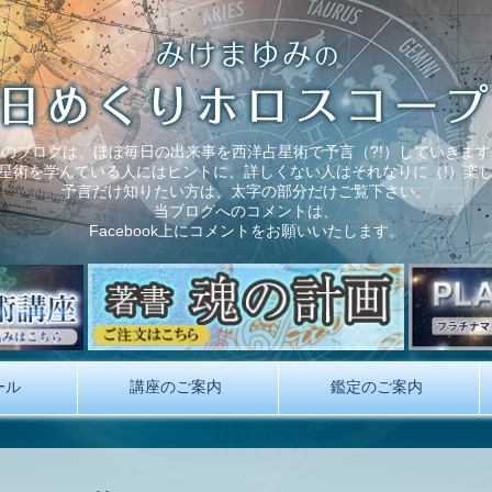
このブログは、ほぼ毎日の出来事を西洋占星術で予言（?!）していきます
星術を学んでいる人にはヒントに、詳しくない人はそれなりに（!）楽
予言だけ知りたい方は、太字の部分だけご覧下さい。
当ブログへのコメントは、
Facebook上にコメントをお願いいたします。
ール
講座のご案内
鑑定のご案内