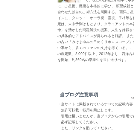
に、占星術、魔術を本格的に学び、 願望成就
合わせた独自の占術方法を展開する。 西洋占
インに、タロット、オーラ視、霊視、手相等を
定は、未来予測はもとより、クライアントの本
命）を活かした問題解決の提案、人生を好転さ
の具体的なアドバイスが得られると好評。 ま
の占い「みけまゆみの日めくりホロスコープ」
中率から、多くのファンの支持を得ている。 
の鑑定数、8,000件以上、2012年より、西洋
を開始。約360名の卒業生を世に送り出す。
当ブログ注意事項
・当サイトに掲載されているすべての記載内容
無許可転載・転用を禁止します。
引用は構いませんが、当ブログからの引用で
必ず記載してください。
また、リンクを貼ってください。