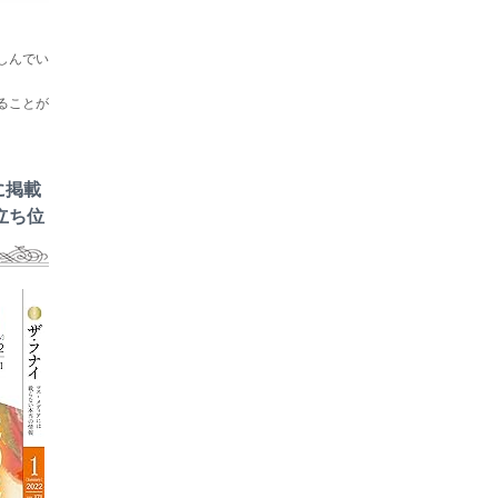
しんでい
ることが
に掲載
立ち位