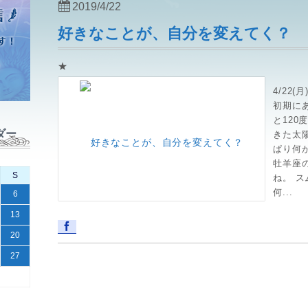
2019/4/22
好きなことが、自分を変えてく？
★
4/22
初期に
と120
ダー
きた太陽
ぱり何
牡羊座
S
ね。 
何...
6
13
20
27