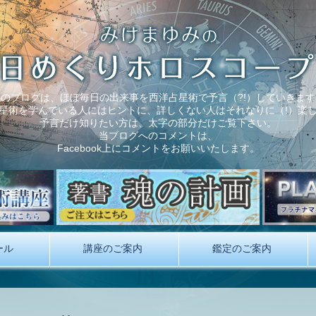
このブログは、ほぼ毎日の出来事を西洋占星術で予言（?!）していきます
星術を学んでいる人にはヒントに、詳しくない人はそれなりに（!）楽
予言だけ知りたい方は、太字の部分だけご覧下さい。
当ブログへのコメントは、
Facebook上にコメントをお願いいたします。
ール
講座のご案内
鑑定のご案内