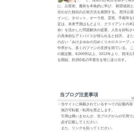
に、占星術、魔術を本格的に学び、 願望成就
合わせた独自の占術方法を展開する。 西洋占
インに、タロット、オーラ視、霊視、手相等を
定は、未来予測はもとより、クライアントの本
命）を活かした問題解決の提案、人生を好転さ
の具体的なアドバイスが得られると好評。 ま
の占い「みけまゆみの日めくりホロスコープ」
中率から、多くのファンの支持を得ている。 
の鑑定数、8,000件以上、2012年より、西洋
を開始。約360名の卒業生を世に送り出す。
当ブログ注意事項
・当サイトに掲載されているすべての記載内容
無許可転載・転用を禁止します。
引用は構いませんが、当ブログからの引用で
必ず記載してください。
また、リンクを貼ってください。