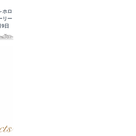
～ホロ
ーリー
月9日