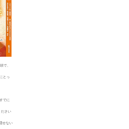
巻頭で、
にとっ
すでに
ください
隠せない