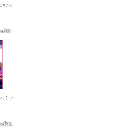
に皆さん
い」】
で