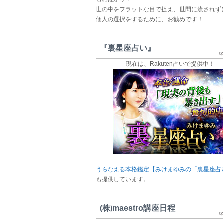
世の中をフラットな目で捉え、世間に流されず
個人の選択をするために、お勧めです！
『裏星座占い』
現在は、Rakuten占いで提供中！
うらなえる本格鑑定【みけまゆみの「裏星座占
も提供しています。
(株)maestro講座日程