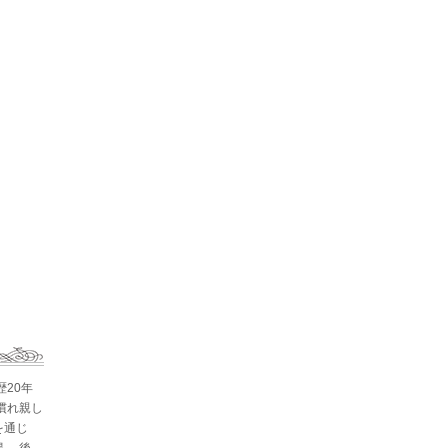
歴20年
慣れ親し
を通じ
。 後