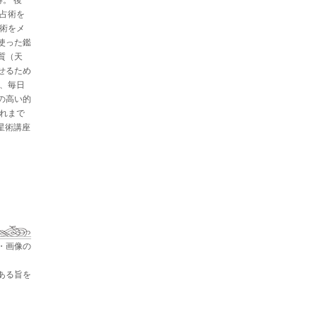
と占術を
星術をメ
使った鑑
質（天
せるため
た、毎日
の高い的
これまで
占星術講座
・画像の
ある旨を