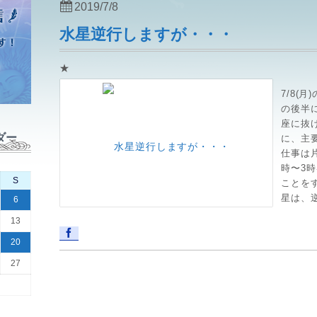
2019/7/8
水星逆行しますが・・・
★
7/8(
の後半
座に抜
ダー
に、主
仕事は
時〜3
S
ことを
星は、逆
6
13
20
27