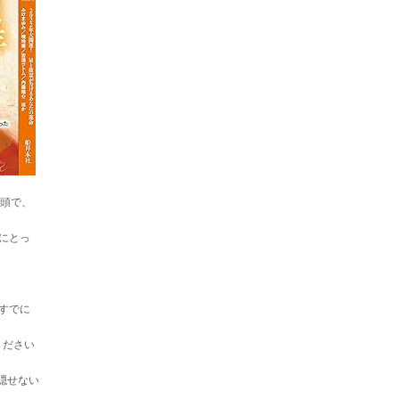
巻頭で、
にとっ
すでに
ください
隠せない