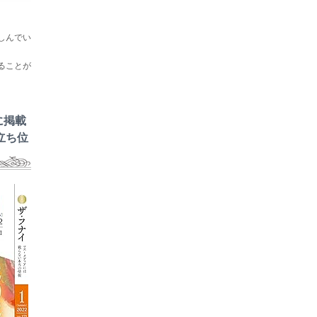
しんでい
ることが
に掲載
立ち位