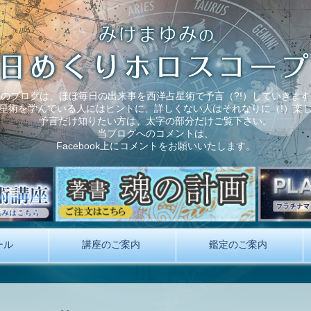
このブログは、ほぼ毎日の出来事を西洋占星術で予言（?!）していきます
星術を学んでいる人にはヒントに、詳しくない人はそれなりに（!）楽
予言だけ知りたい方は、太字の部分だけご覧下さい。
当ブログへのコメントは、
Facebook上にコメントをお願いいたします。
ール
講座のご案内
鑑定のご案内