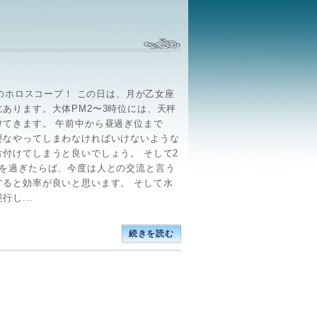
月)のホロスコープ！ この日は、月が乙女座
にあります。大体PM2〜3時位には、天秤
けてきます。 午前中から昼過ぎ位まで
要なやってしまわなければいけないような
片付けてしまうと良いでしょう。 そして2
時を過ぎたらば、今度は人との交流と言う
すると効率が良いと思います。 そして水
行し...
続きを読む