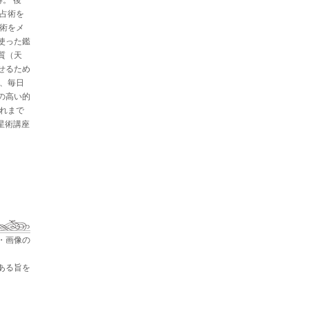
と占術を
星術をメ
使った鑑
質（天
せるため
た、毎日
の高い的
これまで
占星術講座
・画像の
ある旨を