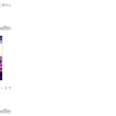
に皆さん
い」】
で