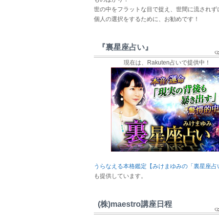
世の中をフラットな目で捉え、世間に流されず
個人の選択をするために、お勧めです！
『裏星座占い』
現在は、Rakuten占いで提供中！
うらなえる本格鑑定【みけまゆみの「裏星座占
も提供しています。
(株)maestro講座日程