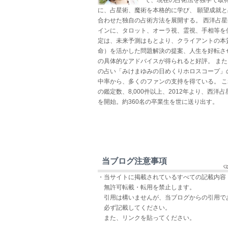
に、占星術、魔術を本格的に学び、 願望成就
合わせた独自の占術方法を展開する。 西洋占
インに、タロット、オーラ視、霊視、手相等を
定は、未来予測はもとより、クライアントの本
命）を活かした問題解決の提案、人生を好転さ
の具体的なアドバイスが得られると好評。 ま
の占い「みけまゆみの日めくりホロスコープ」
中率から、多くのファンの支持を得ている。 
の鑑定数、8,000件以上、2012年より、西洋
を開始。約360名の卒業生を世に送り出す。
当ブログ注意事項
・当サイトに掲載されているすべての記載内容
無許可転載・転用を禁止します。
引用は構いませんが、当ブログからの引用で
必ず記載してください。
また、リンクを貼ってください。