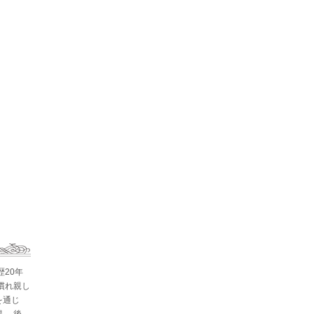
歴20年
慣れ親し
を通じ
。 後