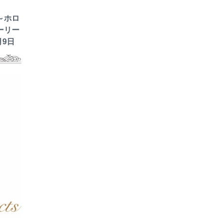
～ホロ
ーリー
月9日