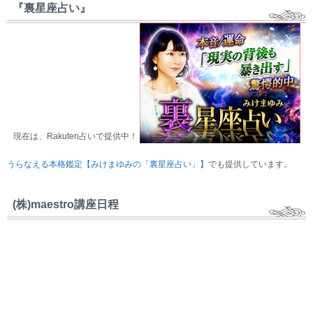
『裏星座占い』
現在は、Rakuten占いで提供中！
うらなえる本格鑑定【みけまゆみの「裏星座占い」】
でも提供しています。
(株)maestro講座日程