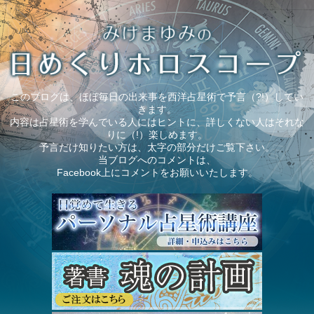
このブログは、ほぼ毎日の出来事を西洋占星術で予言（?!）してい
きます。
内容は占星術を学んでいる人にはヒントに、詳しくない人はそれな
りに（!）楽しめます。
予言だけ知りたい方は、太字の部分だけご覧下さい。
当ブログへのコメントは、
Facebook上にコメントをお願いいたします。