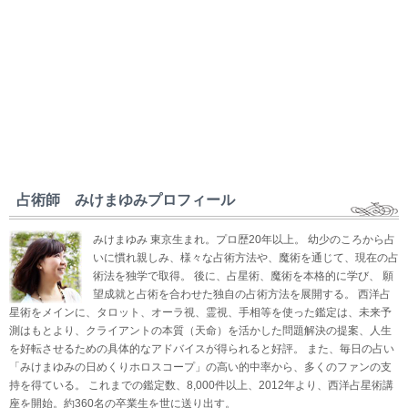
占術師 みけまゆみプロフィール
みけまゆみ 東京生まれ。プロ歴20年以上。 幼少のころから占
いに慣れ親しみ、様々な占術方法や、魔術を通じて、現在の占
術法を独学で取得。 後に、占星術、魔術を本格的に学び、 願
望成就と占術を合わせた独自の占術方法を展開する。 西洋占
星術をメインに、タロット、オーラ視、霊視、手相等を使った鑑定は、未来予
測はもとより、クライアントの本質（天命）を活かした問題解決の提案、人生
を好転させるための具体的なアドバイスが得られると好評。 また、毎日の占い
「みけまゆみの日めくりホロスコープ」の高い的中率から、多くのファンの支
持を得ている。 これまでの鑑定数、8,000件以上、2012年より、西洋占星術講
座を開始。約360名の卒業生を世に送り出す。