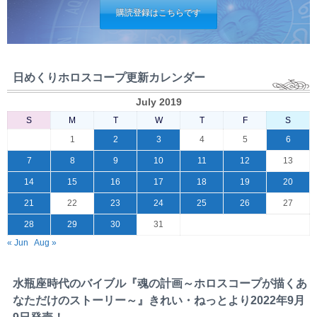
購読登録はこちらです
日めくりホロスコープ更新カレンダー
July 2019
S
M
T
W
T
F
S
1
2
3
4
5
6
7
8
9
10
11
12
13
14
15
16
17
18
19
20
21
22
23
24
25
26
27
28
29
30
31
« Jun
Aug »
水瓶座時代のバイブル『魂の計画～ホロスコープが描くあ
なただけのストーリー～』きれい・ねっとより2022年9月