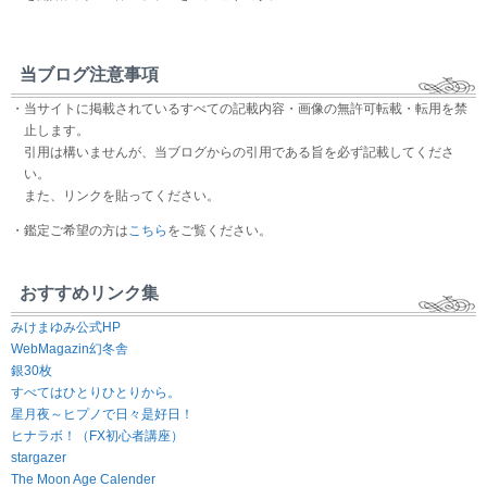
当ブログ注意事項
・当サイトに掲載されているすべての記載内容・画像の無許可転載・転用を禁
止します。
引用は構いませんが、当ブログからの引用である旨を必ず記載してくださ
い。
また、リンクを貼ってください。
・鑑定ご希望の方は
こちら
をご覧ください。
おすすめリンク集
みけまゆみ公式HP
WebMagazin幻冬舎
銀30枚
すべてはひとりひとりから。
星月夜～ヒプノで日々是好日！
ヒナラボ！（FX初心者講座）
stargazer
The Moon Age Calender