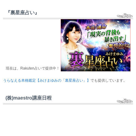
『裏星座占い』
現在は、Rakuten占いで提供中！
うらなえる本格鑑定【みけまゆみの「裏星座占い」】
でも提供しています。
(株)maestro講座日程