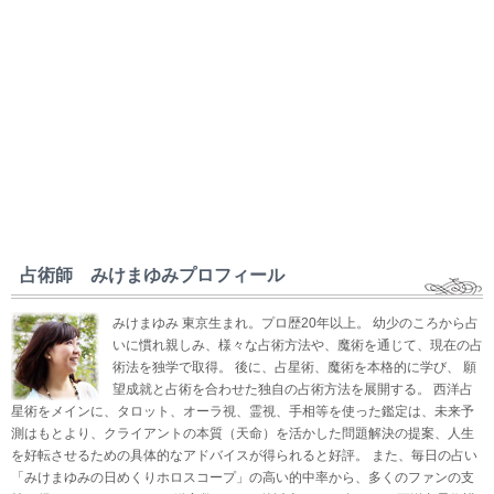
占術師 みけまゆみプロフィール
みけまゆみ 東京生まれ。プロ歴20年以上。 幼少のころから占
いに慣れ親しみ、様々な占術方法や、魔術を通じて、現在の占
術法を独学で取得。 後に、占星術、魔術を本格的に学び、 願
望成就と占術を合わせた独自の占術方法を展開する。 西洋占
星術をメインに、タロット、オーラ視、霊視、手相等を使った鑑定は、未来予
測はもとより、クライアントの本質（天命）を活かした問題解決の提案、人生
を好転させるための具体的なアドバイスが得られると好評。 また、毎日の占い
「みけまゆみの日めくりホロスコープ」の高い的中率から、多くのファンの支