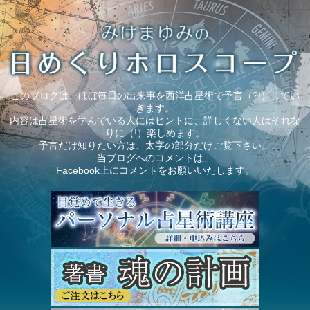
このブログは、ほぼ毎日の出来事を西洋占星術で予言（?!）してい
きます。
内容は占星術を学んでいる人にはヒントに、詳しくない人はそれな
りに（!）楽しめます。
予言だけ知りたい方は、太字の部分だけご覧下さい。
当ブログへのコメントは、
Facebook上にコメントをお願いいたします。