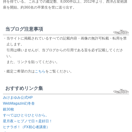
持を得ている。 これまでの鑑定数、8,000件以上、2012年より、西洋占星術講
座を開始。約360名の卒業生を世に送り出す。
当ブログ注意事項
・当サイトに掲載されているすべての記載内容・画像の無許可転載・転用を禁
止します。
引用は構いませんが、当ブログからの引用である旨を必ず記載してくださ
い。
また、リンクを貼ってください。
・鑑定ご希望の方は
こちら
をご覧ください。
おすすめリンク集
みけまゆみ公式HP
WebMagazin幻冬舎
銀30枚
すべてはひとりひとりから。
星月夜～ヒプノで日々是好日！
ヒナラボ！（FX初心者講座）