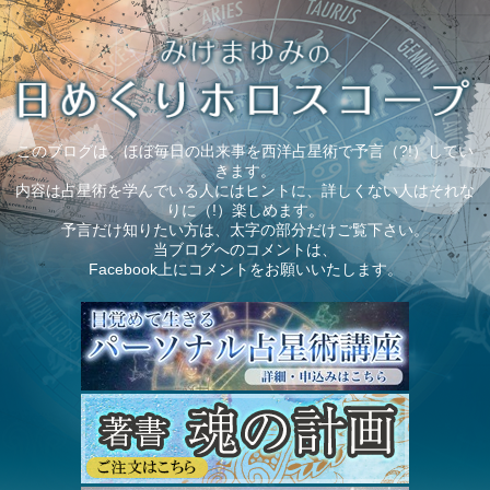
このブログは、ほぼ毎日の出来事を西洋占星術で予言（?!）してい
きます。
内容は占星術を学んでいる人にはヒントに、詳しくない人はそれな
りに（!）楽しめます。
予言だけ知りたい方は、太字の部分だけご覧下さい。
当ブログへのコメントは、
Facebook上にコメントをお願いいたします。