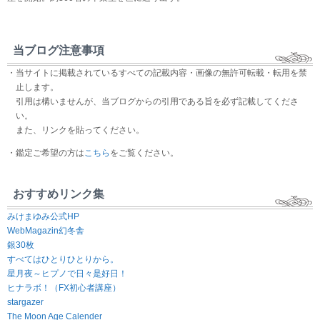
当ブログ注意事項
・当サイトに掲載されているすべての記載内容・画像の無許可転載・転用を禁
止します。
引用は構いませんが、当ブログからの引用である旨を必ず記載してくださ
い。
また、リンクを貼ってください。
・鑑定ご希望の方は
こちら
をご覧ください。
おすすめリンク集
みけまゆみ公式HP
WebMagazin幻冬舎
銀30枚
すべてはひとりひとりから。
星月夜～ヒプノで日々是好日！
ヒナラボ！（FX初心者講座）
stargazer
The Moon Age Calender