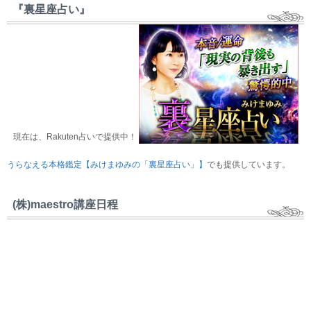
『裏星座占い』
現在は、Rakuten占いで提供中！
うらなえる本格鑑定【みけまゆみの「裏星座占い」】
でも提供しています。
(株)maestro講座日程