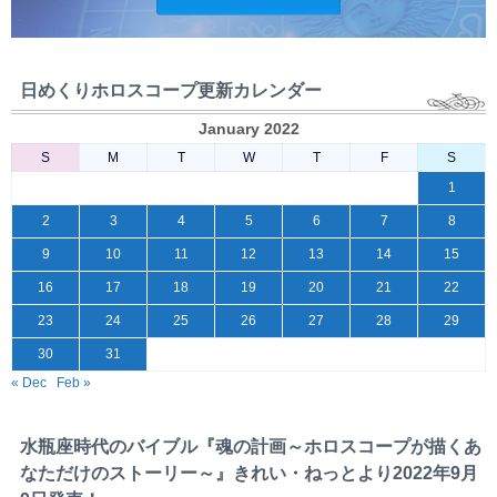
日めくりホロスコープ更新カレンダー
January 2022
S
M
T
W
T
F
S
1
2
3
4
5
6
7
8
9
10
11
12
13
14
15
16
17
18
19
20
21
22
23
24
25
26
27
28
29
30
31
« Dec
Feb »
水瓶座時代のバイブル『魂の計画～ホロスコープが描くあ
なただけのストーリー～』きれい・ねっとより2022年9月