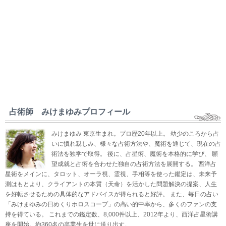
占術師 みけまゆみプロフィール
みけまゆみ 東京生まれ。プロ歴20年以上。 幼少のころから占
いに慣れ親しみ、様々な占術方法や、魔術を通じて、現在の占
術法を独学で取得。 後に、占星術、魔術を本格的に学び、 願
望成就と占術を合わせた独自の占術方法を展開する。 西洋占
星術をメインに、タロット、オーラ視、霊視、手相等を使った鑑定は、未来予
測はもとより、クライアントの本質（天命）を活かした問題解決の提案、人生
を好転させるための具体的なアドバイスが得られると好評。 また、毎日の占い
「みけまゆみの日めくりホロスコープ」の高い的中率から、多くのファンの支
持を得ている。 これまでの鑑定数、8,000件以上、2012年より、西洋占星術講
座を開始。約360名の卒業生を世に送り出す。