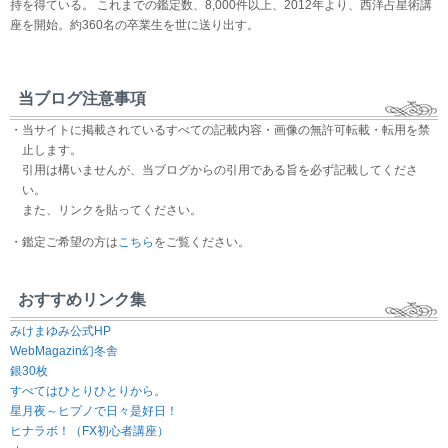
持を得ている。 これまでの鑑定数、8,000件以上、2012年より、西洋占星術講
座を開始。約360名の卒業生を世に送り出す。
当ブログ注意事項
・当サイトに掲載されているすべての記載内容・画像の無許可転載・転用を禁
止します。
引用は構いませんが、当ブログからの引用である旨を必ず記載してくださ
い。
また、リンクを貼ってください。
・鑑定ご希望の方は
こちら
をご覧ください。
おすすめリンク集
みけまゆみ公式HP
WebMagazin幻冬舎
銀30枚
すべてはひとりひとりから。
星月夜～ヒプノで日々是好日！
ヒナラボ！（FX初心者講座）