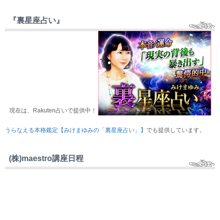
『裏星座占い』
現在は、Rakuten占いで提供中！
うらなえる本格鑑定【みけまゆみの「裏星座占い」】
でも提供しています。
(株)maestro講座日程