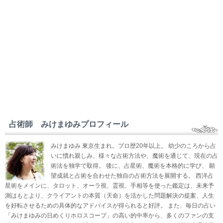
占術師 みけまゆみプロフィール
みけまゆみ 東京生まれ。プロ歴20年以上。 幼少のころから占
いに慣れ親しみ、様々な占術方法や、魔術を通じて、現在の占
術法を独学で取得。 後に、占星術、魔術を本格的に学び、 願
望成就と占術を合わせた独自の占術方法を展開する。 西洋占
星術をメインに、タロット、オーラ視、霊視、手相等を使った鑑定は、未来予
測はもとより、クライアントの本質（天命）を活かした問題解決の提案、人生
を好転させるための具体的なアドバイスが得られると好評。 また、毎日の占い
「みけまゆみの日めくりホロスコープ」の高い的中率から、多くのファンの支