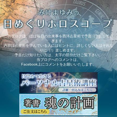
このブログは、ほぼ毎日の出来事を西洋占星術で予言（?!）してい
きます。
内容は占星術を学んでいる人にはヒントに、詳しくない人はそれな
りに（!）楽しめます。
予言だけ知りたい方は、太字の部分だけご覧下さい。
当ブログへのコメントは、
Facebook上にコメントをお願いいたします。