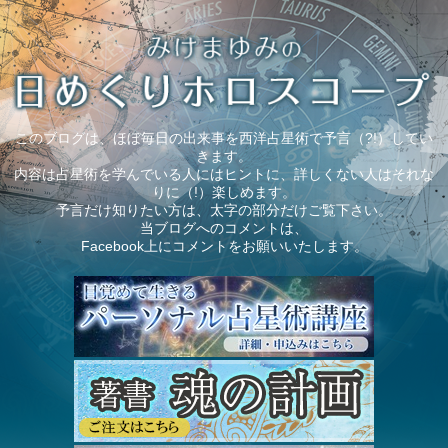
このブログは、ほぼ毎日の出来事を西洋占星術で予言（?!）してい
きます。
内容は占星術を学んでいる人にはヒントに、詳しくない人はそれな
りに（!）楽しめます。
予言だけ知りたい方は、太字の部分だけご覧下さい。
当ブログへのコメントは、
Facebook上にコメントをお願いいたします。