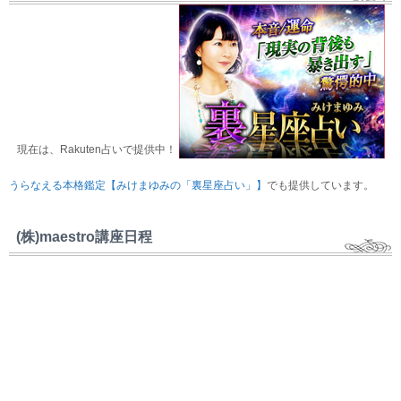
現在は、Rakuten占いで提供中！
うらなえる本格鑑定【みけまゆみの「裏星座占い」】
でも提供しています。
(株)maestro講座日程