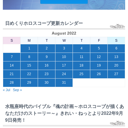
日めくりホロスコープ更新カレンダー
August 2022
S
M
T
W
T
F
S
1
2
3
4
5
6
7
8
9
10
11
12
13
14
15
16
17
18
19
20
21
22
23
24
25
26
27
28
29
30
31
« Jul
Sep »
水瓶座時代のバイブル『魂の計画～ホロスコープが描くあ
なただけのストーリー～』きれい・ねっとより2022年9月
9日発売！