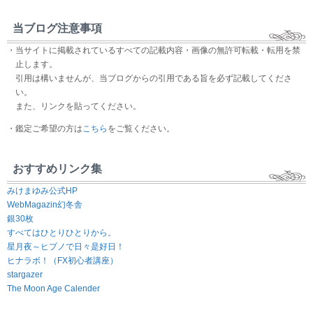
当ブログ注意事項
・当サイトに掲載されているすべての記載内容・画像の無許可転載・転用を禁
止します。
引用は構いませんが、当ブログからの引用である旨を必ず記載してくださ
い。
また、リンクを貼ってください。
・鑑定ご希望の方は
こちら
をご覧ください。
おすすめリンク集
みけまゆみ公式HP
WebMagazin幻冬舎
銀30枚
すべてはひとりひとりから。
星月夜～ヒプノで日々是好日！
ヒナラボ！（FX初心者講座）
stargazer
The Moon Age Calender