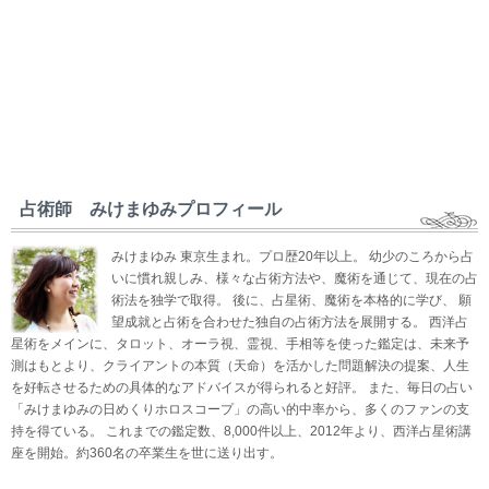
占術師 みけまゆみプロフィール
みけまゆみ 東京生まれ。プロ歴20年以上。 幼少のころから占
いに慣れ親しみ、様々な占術方法や、魔術を通じて、現在の占
術法を独学で取得。 後に、占星術、魔術を本格的に学び、 願
望成就と占術を合わせた独自の占術方法を展開する。 西洋占
星術をメインに、タロット、オーラ視、霊視、手相等を使った鑑定は、未来予
測はもとより、クライアントの本質（天命）を活かした問題解決の提案、人生
を好転させるための具体的なアドバイスが得られると好評。 また、毎日の占い
「みけまゆみの日めくりホロスコープ」の高い的中率から、多くのファンの支
持を得ている。 これまでの鑑定数、8,000件以上、2012年より、西洋占星術講
座を開始。約360名の卒業生を世に送り出す。