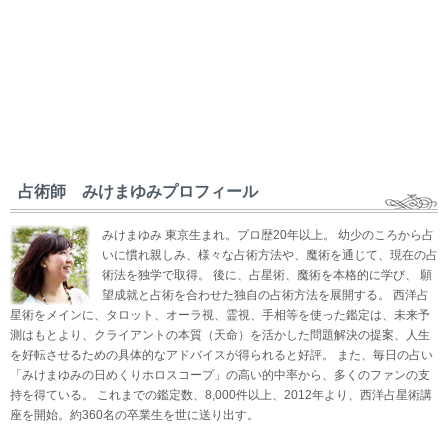
占術師 みけまゆみプロフィール
みけまゆみ 東京生まれ。プロ歴20年以上。 幼少のころから占
いに慣れ親しみ、様々な占術方法や、魔術を通じて、現在の占
術法を独学で取得。 後に、占星術、魔術を本格的に学び、 願
望成就と占術を合わせた独自の占術方法を展開する。 西洋占
星術をメインに、タロット、オーラ視、霊視、手相等を使った鑑定は、未来予
測はもとより、クライアントの本質（天命）を活かした問題解決の提案、人生
を好転させるための具体的なアドバイスが得られると好評。 また、毎日の占い
「みけまゆみの日めくりホロスコープ」の高い的中率から、多くのファンの支
持を得ている。 これまでの鑑定数、8,000件以上、2012年より、西洋占星術講
座を開始。約360名の卒業生を世に送り出す。