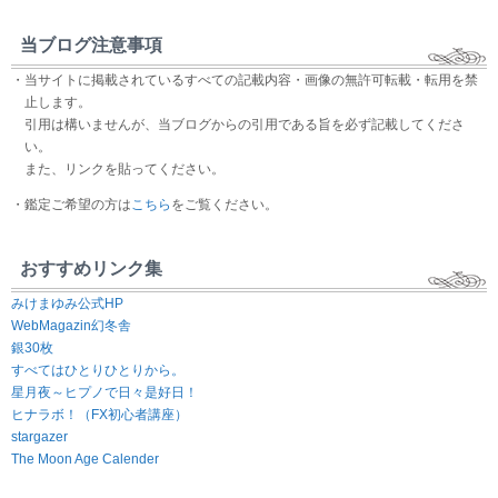
当ブログ注意事項
・当サイトに掲載されているすべての記載内容・画像の無許可転載・転用を禁
止します。
引用は構いませんが、当ブログからの引用である旨を必ず記載してくださ
い。
また、リンクを貼ってください。
・鑑定ご希望の方は
こちら
をご覧ください。
おすすめリンク集
みけまゆみ公式HP
WebMagazin幻冬舎
銀30枚
すべてはひとりひとりから。
星月夜～ヒプノで日々是好日！
ヒナラボ！（FX初心者講座）
stargazer
The Moon Age Calender