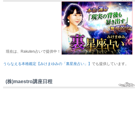
現在は、Rakuten占いで提供中！
うらなえる本格鑑定【みけまゆみの「裏星座占い」】
でも提供しています。
(株)maestro講座日程