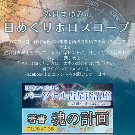
このブログは、ほぼ毎日の出来事を西洋占星術で予言（?!）してい
きます。
内容は占星術を学んでいる人にはヒントに、詳しくない人はそれな
りに（!）楽しめます。
予言だけ知りたい方は、太字の部分だけご覧下さい。
当ブログへのコメントは、
Facebook上にコメントをお願いいたします。