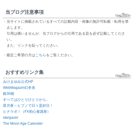
当ブログ注意事項
・当サイトに掲載されているすべての記載内容・画像の無許可転載・転用を禁
止します。
引用は構いませんが、当ブログからの引用である旨を必ず記載してくださ
い。
また、リンクを貼ってください。
・鑑定ご希望の方は
こちら
をご覧ください。
おすすめリンク集
みけまゆみ公式HP
WebMagazin幻冬舎
銀30枚
すべてはひとりひとりから。
星月夜～ヒプノで日々是好日！
ヒナラボ！（FX初心者講座）
stargazer
The Moon Age Calender