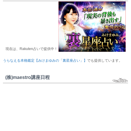
現在は、Rakuten占いで提供中！
うらなえる本格鑑定【みけまゆみの「裏星座占い」】
でも提供しています。
(株)maestro講座日程