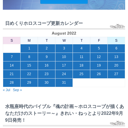
日めくりホロスコープ更新カレンダー
August 2022
S
M
T
W
T
F
S
1
2
3
4
5
6
7
8
9
10
11
12
13
14
15
16
17
18
19
20
21
22
23
24
25
26
27
28
29
30
31
« Jul
Sep »
水瓶座時代のバイブル『魂の計画～ホロスコープが描くあ
なただけのストーリー～』きれい・ねっとより2022年9月
9日発売！