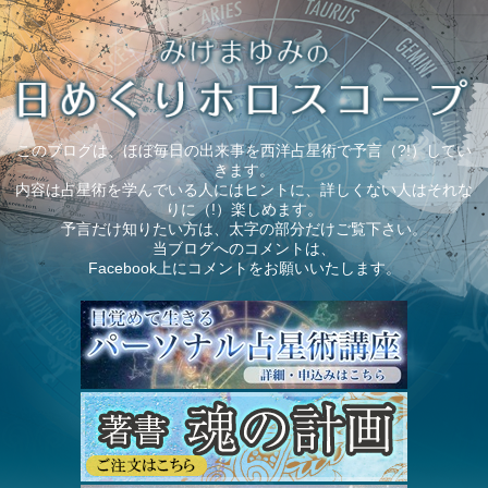
このブログは、ほぼ毎日の出来事を西洋占星術で予言（?!）してい
きます。
内容は占星術を学んでいる人にはヒントに、詳しくない人はそれな
りに（!）楽しめます。
予言だけ知りたい方は、太字の部分だけご覧下さい。
当ブログへのコメントは、
Facebook上にコメントをお願いいたします。