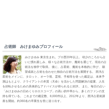
占術師 みけまゆみプロフィール
みけまゆみ 東京生まれ。プロ歴20年以上。 幼少のころから占
いに慣れ親しみ、様々な占術方法や、魔術を通じて、現在の占
術法を独学で取得。 後に、占星術、魔術を本格的に学び、 願
望成就と占術を合わせた独自の占術方法を展開する。 西洋占
星術をメインに、タロット、オーラ視、霊視、手相等を使った鑑定は、未来予
測はもとより、クライアントの本質（天命）を活かした問題解決の提案、人生
を好転させるための具体的なアドバイスが得られると好評。 また、毎日の占い
「みけまゆみの日めくりホロスコープ」の高い的中率から、多くのファンの支
持を得ている。 これまでの鑑定数、8,000件以上、2012年より、西洋占星術講
座を開始。約360名の卒業生を世に送り出す。