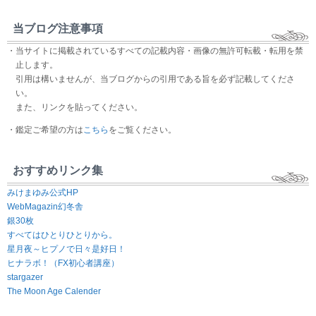
当ブログ注意事項
・当サイトに掲載されているすべての記載内容・画像の無許可転載・転用を禁
止します。
引用は構いませんが、当ブログからの引用である旨を必ず記載してくださ
い。
また、リンクを貼ってください。
・鑑定ご希望の方は
こちら
をご覧ください。
おすすめリンク集
みけまゆみ公式HP
WebMagazin幻冬舎
銀30枚
すべてはひとりひとりから。
星月夜～ヒプノで日々是好日！
ヒナラボ！（FX初心者講座）
stargazer
The Moon Age Calender