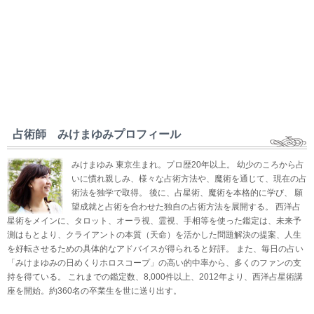
占術師 みけまゆみプロフィール
みけまゆみ 東京生まれ。プロ歴20年以上。 幼少のころから占
いに慣れ親しみ、様々な占術方法や、魔術を通じて、現在の占
術法を独学で取得。 後に、占星術、魔術を本格的に学び、 願
望成就と占術を合わせた独自の占術方法を展開する。 西洋占
星術をメインに、タロット、オーラ視、霊視、手相等を使った鑑定は、未来予
測はもとより、クライアントの本質（天命）を活かした問題解決の提案、人生
を好転させるための具体的なアドバイスが得られると好評。 また、毎日の占い
「みけまゆみの日めくりホロスコープ」の高い的中率から、多くのファンの支
持を得ている。 これまでの鑑定数、8,000件以上、2012年より、西洋占星術講
座を開始。約360名の卒業生を世に送り出す。