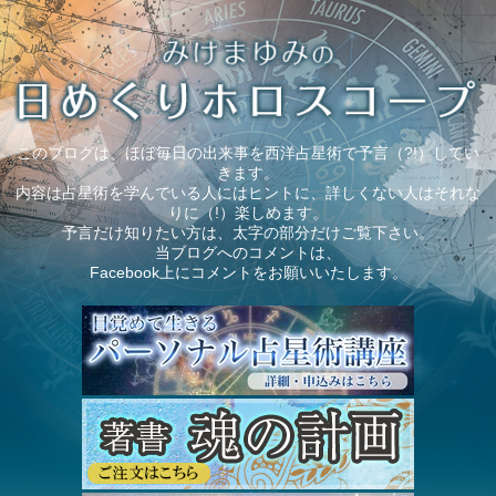
このブログは、ほぼ毎日の出来事を西洋占星術で予言（?!）してい
きます。
内容は占星術を学んでいる人にはヒントに、詳しくない人はそれな
りに（!）楽しめます。
予言だけ知りたい方は、太字の部分だけご覧下さい。
当ブログへのコメントは、
Facebook上にコメントをお願いいたします。