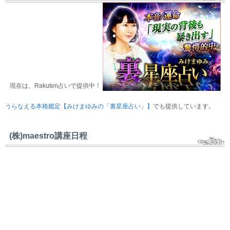
現在は、Rakuten占いで提供中！
うらなえる本格鑑定【みけまゆみの「裏星座占い」】
でも提供しています。
(株)maestro講座日程