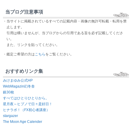
当ブログ注意事項
・当サイトに掲載されているすべての記載内容・画像の無許可転載・転用を禁
止します。
引用は構いませんが、当ブログからの引用である旨を必ず記載してくださ
い。
また、リンクを貼ってください。
・鑑定ご希望の方は
こちら
をご覧ください。
おすすめリンク集
みけまゆみ公式HP
WebMagazin幻冬舎
銀30枚
すべてはひとりひとりから。
星月夜～ヒプノで日々是好日！
ヒナラボ！（FX初心者講座）
stargazer
The Moon Age Calender