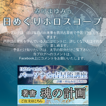
このブログは、ほぼ毎日の出来事を西洋占星術で予言（?!）してい
きます。
内容は占星術を学んでいる人にはヒントに、詳しくない人はそれな
りに（!）楽しめます。
予言だけ知りたい方は、太字の部分だけご覧下さい。
当ブログへのコメントは、
Facebook上にコメントをお願いいたします。