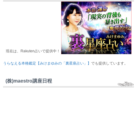
現在は、Rakuten占いで提供中！
うらなえる本格鑑定【みけまゆみの「裏星座占い」】
でも提供しています。
(株)maestro講座日程