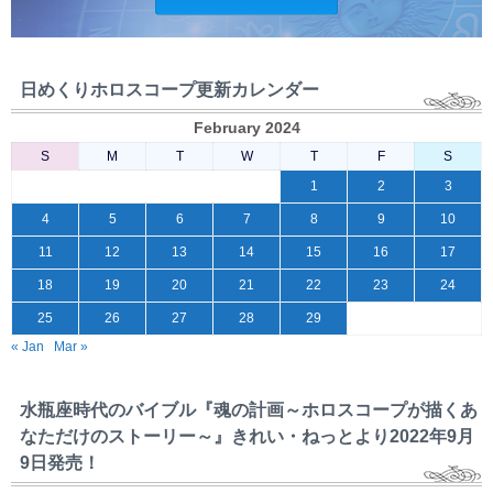
日めくりホロスコープ更新カレンダー
February 2024
S
M
T
W
T
F
S
1
2
3
4
5
6
7
8
9
10
11
12
13
14
15
16
17
18
19
20
21
22
23
24
25
26
27
28
29
« Jan
Mar »
水瓶座時代のバイブル『魂の計画～ホロスコープが描くあ
なただけのストーリー～』きれい・ねっとより2022年9月
9日発売！