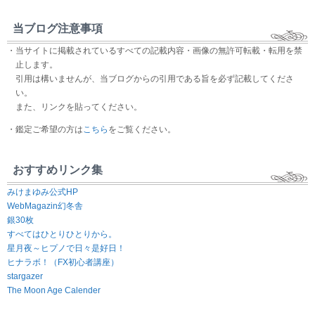
当ブログ注意事項
・当サイトに掲載されているすべての記載内容・画像の無許可転載・転用を禁
止します。
引用は構いませんが、当ブログからの引用である旨を必ず記載してくださ
い。
また、リンクを貼ってください。
・鑑定ご希望の方は
こちら
をご覧ください。
おすすめリンク集
みけまゆみ公式HP
WebMagazin幻冬舎
銀30枚
すべてはひとりひとりから。
星月夜～ヒプノで日々是好日！
ヒナラボ！（FX初心者講座）
stargazer
The Moon Age Calender