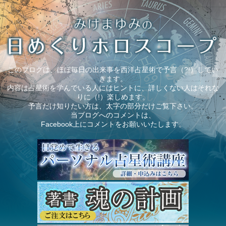
このブログは、ほぼ毎日の出来事を西洋占星術で予言（?!）してい
きます。
内容は占星術を学んでいる人にはヒントに、詳しくない人はそれな
りに（!）楽しめます。
予言だけ知りたい方は、太字の部分だけご覧下さい。
当ブログへのコメントは、
Facebook上にコメントをお願いいたします。