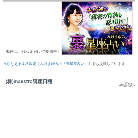
現在は、Rakuten占いで提供中！
うらなえる本格鑑定【みけまゆみの「裏星座占い」】
でも提供しています。
(株)maestro講座日程