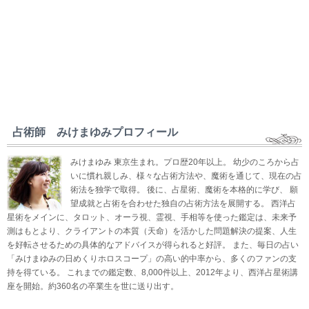
占術師 みけまゆみプロフィール
みけまゆみ 東京生まれ。プロ歴20年以上。 幼少のころから占
いに慣れ親しみ、様々な占術方法や、魔術を通じて、現在の占
術法を独学で取得。 後に、占星術、魔術を本格的に学び、 願
望成就と占術を合わせた独自の占術方法を展開する。 西洋占
星術をメインに、タロット、オーラ視、霊視、手相等を使った鑑定は、未来予
測はもとより、クライアントの本質（天命）を活かした問題解決の提案、人生
を好転させるための具体的なアドバイスが得られると好評。 また、毎日の占い
「みけまゆみの日めくりホロスコープ」の高い的中率から、多くのファンの支
持を得ている。 これまでの鑑定数、8,000件以上、2012年より、西洋占星術講
座を開始。約360名の卒業生を世に送り出す。