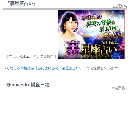
『裏星座占い』
現在は、Rakuten占いで提供中！
うらなえる本格鑑定【みけまゆみの「裏星座占い」】
でも提供しています。
(株)maestro講座日程