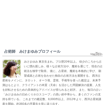
占術師 みけまゆみプロフィール
みけまゆみ 東京生まれ。プロ歴20年以上。 幼少のころから占
いに慣れ親しみ、様々な占術方法や、魔術を通じて、現在の占
術法を独学で取得。 後に、占星術、魔術を本格的に学び、 願
望成就と占術を合わせた独自の占術方法を展開する。 西洋占
星術をメインに、タロット、オーラ視、霊視、手相等を使った鑑定は、未来予
測はもとより、クライアントの本質（天命）を活かした問題解決の提案、人生
を好転させるための具体的なアドバイスが得られると好評。 また、毎日の占い
「みけまゆみの日めくりホロスコープ」の高い的中率から、多くのファンの支
持を得ている。 これまでの鑑定数、8,000件以上、2012年より、西洋占星術講
座を開始。約360名の卒業生を世に送り出す。