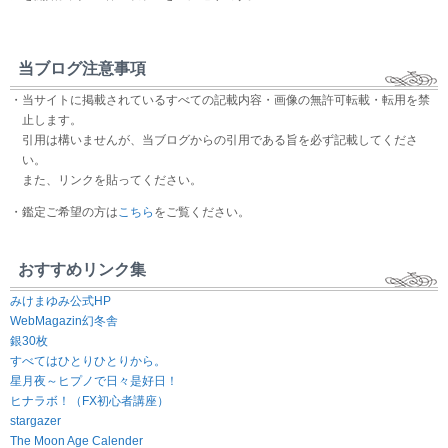
当ブログ注意事項
・当サイトに掲載されているすべての記載内容・画像の無許可転載・転用を禁
止します。
引用は構いませんが、当ブログからの引用である旨を必ず記載してくださ
い。
また、リンクを貼ってください。
・鑑定ご希望の方は
こちら
をご覧ください。
おすすめリンク集
みけまゆみ公式HP
WebMagazin幻冬舎
銀30枚
すべてはひとりひとりから。
星月夜～ヒプノで日々是好日！
ヒナラボ！（FX初心者講座）
stargazer
The Moon Age Calender