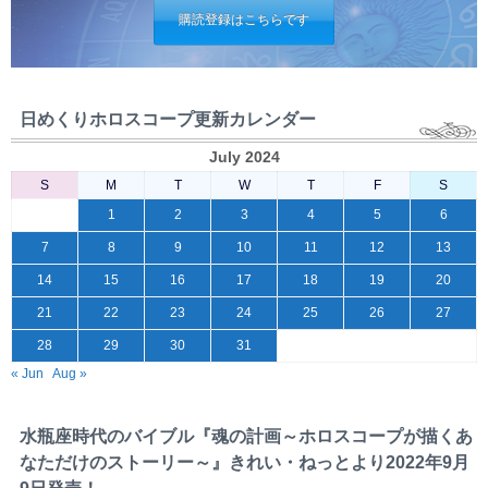
購読登録はこちらです
日めくりホロスコープ更新カレンダー
July 2024
S
M
T
W
T
F
S
1
2
3
4
5
6
7
8
9
10
11
12
13
14
15
16
17
18
19
20
21
22
23
24
25
26
27
28
29
30
31
« Jun
Aug »
水瓶座時代のバイブル『魂の計画～ホロスコープが描くあ
なただけのストーリー～』きれい・ねっとより2022年9月