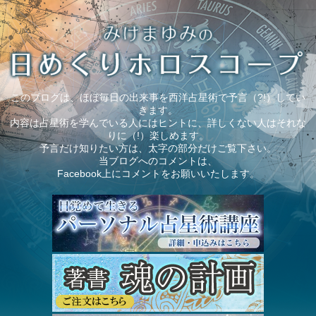
このブログは、ほぼ毎日の出来事を西洋占星術で予言（?!）してい
きます。
内容は占星術を学んでいる人にはヒントに、詳しくない人はそれな
りに（!）楽しめます。
予言だけ知りたい方は、太字の部分だけご覧下さい。
当ブログへのコメントは、
Facebook上にコメントをお願いいたします。