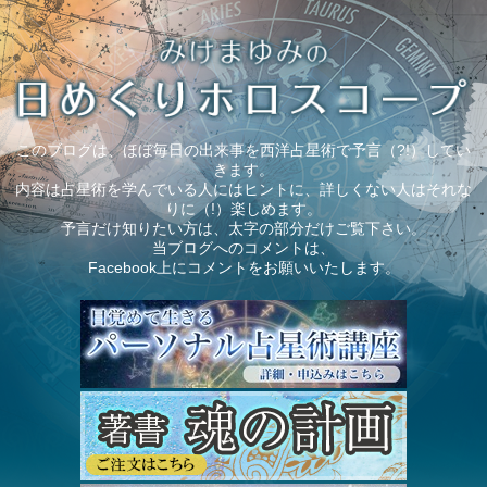
このブログは、ほぼ毎日の出来事を西洋占星術で予言（?!）してい
きます。
内容は占星術を学んでいる人にはヒントに、詳しくない人はそれな
りに（!）楽しめます。
予言だけ知りたい方は、太字の部分だけご覧下さい。
当ブログへのコメントは、
Facebook上にコメントをお願いいたします。