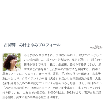
占術師 みけまゆみプロフィール
みけまゆみ 東京生まれ。プロ歴20年以上。 幼少のころから占
いに慣れ親しみ、様々な占術方法や、魔術を通じて、現在の占
術法を独学で取得。 後に、占星術、魔術を本格的に学び、 願
望成就と占術を合わせた独自の占術方法を展開する。 西洋占
星術をメインに、タロット、オーラ視、霊視、手相等を使った鑑定は、未来予
測はもとより、クライアントの本質（天命）を活かした問題解決の提案、人生
を好転させるための具体的なアドバイスが得られると好評。 また、毎日の占い
「みけまゆみの日めくりホロスコープ」の高い的中率から、多くのファンの支
持を得ている。 これまでの鑑定数、8,000件以上、2012年より、西洋占星術講
座を開始。約360名の卒業生を世に送り出す。