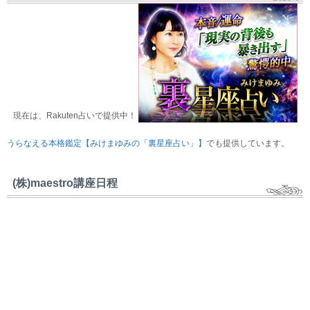
現在は、Rakuten占いで提供中！
うらなえる本格鑑定【みけまゆみの「裏星座占い」】
でも提供しています。
(株)maestro講座日程