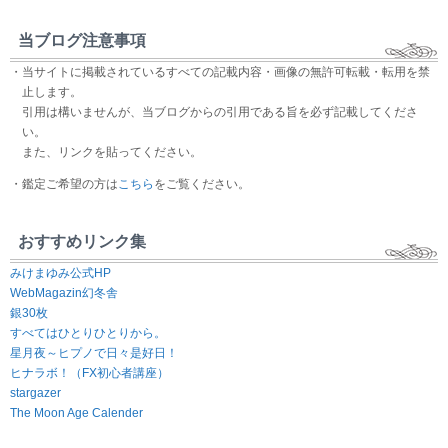
当ブログ注意事項
・当サイトに掲載されているすべての記載内容・画像の無許可転載・転用を禁
止します。
引用は構いませんが、当ブログからの引用である旨を必ず記載してくださ
い。
また、リンクを貼ってください。
・鑑定ご希望の方は
こちら
をご覧ください。
おすすめリンク集
みけまゆみ公式HP
WebMagazin幻冬舎
銀30枚
すべてはひとりひとりから。
星月夜～ヒプノで日々是好日！
ヒナラボ！（FX初心者講座）
stargazer
The Moon Age Calender