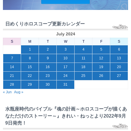
日めくりホロスコープ更新カレンダー
July 2024
S
M
T
W
T
F
S
1
2
3
4
5
6
7
8
9
10
11
12
13
14
15
16
17
18
19
20
21
22
23
24
25
26
27
28
29
30
31
« Jun
Aug »
水瓶座時代のバイブル『魂の計画～ホロスコープが描くあ
なただけのストーリー～』きれい・ねっとより2022年9月
9日発売！