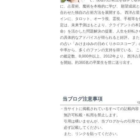
に、占星術、魔術を本格的に学び、 願望成就
合わせた独自の占術方法を展開する。 西洋占
インに、タロット、オーラ視、霊視、手相等を
定は、未来予測はもとより、クライアントの本
命）を活かした問題解決の提案、人生を好転さ
の具体的なアドバイスが得られると好評。 ま
の占い「みけまゆみの日めくりホロスコープ」
中率から、多くのファンの支持を得ている。 
の鑑定数、8,000件以上、2012年より、西洋
を開始。約360名の卒業生を世に送り出す。
当ブログ注意事項
・当サイトに掲載されているすべての記載内容
無許可転載・転用を禁止します。
引用は構いませんが、当ブログからの引用で
必ず記載してください。
また、リンクを貼ってください。