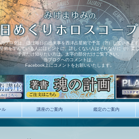
このブログは、ほぼ毎日の出来事を西洋占星術で予言（?!）していきます
星術を学んでいる人にはヒントに、詳しくない人はそれなりに（!）楽
予言だけ知りたい方は、太字の部分だけご覧下さい。
当ブログへのコメントは、
Facebook上にコメントをお願いいたします。
ール
講座のご案内
鑑定のご案内