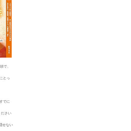
巻頭で、
にとっ
すでに
ください
隠せない