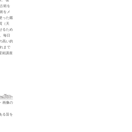
と占術を
星術をメ
使った鑑
質（天
せるため
た、毎日
の高い的
これまで
占星術講座
・画像の
ある旨を