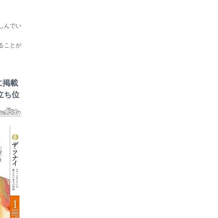
しんでい
ることが
に掲載
立ち位