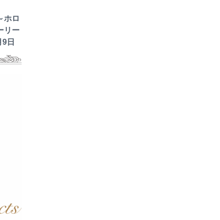
～ホロ
ーリー
月9日