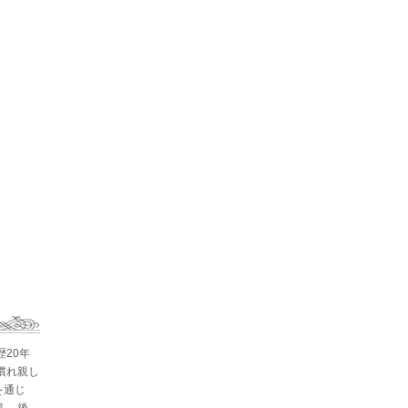
歴20年
慣れ親し
を通じ
。 後