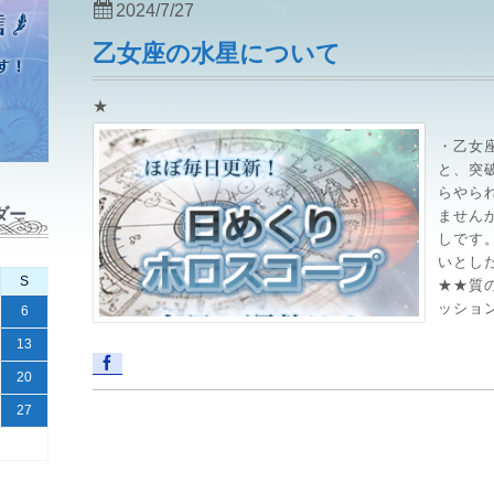
2024/7/27
乙女座の水星について
★
・乙女
と、突
らやら
ダー
ません
しです。
いとした
S
★★質
ッション.
6
13
20
27