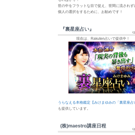
世の中をフラットな目で捉え、世間に流されず
個人の選択をするために、お勧めです！
『裏星座占い』
現在は、Rakuten占いで提供中！
うらなえる本格鑑定【みけまゆみの「裏星座占
も提供しています。
(株)maestro講座日程