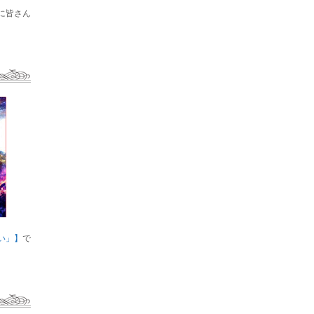
に皆さん
い」】
で