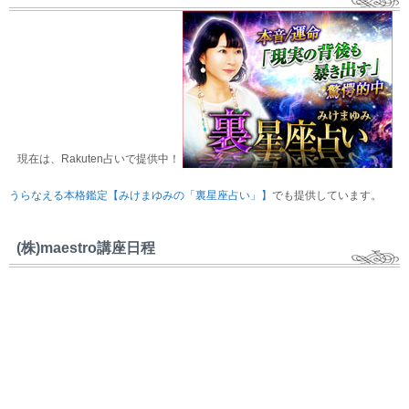
現在は、Rakuten占いで提供中！
うらなえる本格鑑定【みけまゆみの「裏星座占い」】
でも提供しています。
(株)maestro講座日程