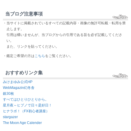
当ブログ注意事項
・当サイトに掲載されているすべての記載内容・画像の無許可転載・転用を禁
止します。
引用は構いませんが、当ブログからの引用である旨を必ず記載してくださ
い。
また、リンクを貼ってください。
・鑑定ご希望の方は
こちら
をご覧ください。
おすすめリンク集
みけまゆみ公式HP
WebMagazin幻冬舎
銀30枚
すべてはひとりひとりから。
星月夜～ヒプノで日々是好日！
ヒナラボ！（FX初心者講座）
stargazer
The Moon Age Calender