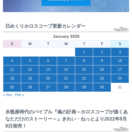
日めくりホロスコープ更新カレンダー
January 2026
S
M
T
W
T
F
S
1
2
3
4
5
6
7
8
9
10
11
12
13
14
15
16
17
18
19
20
21
22
23
24
25
26
27
28
29
30
31
« Dec
Feb »
水瓶座時代のバイブル『魂の計画～ホロスコープが描くあ
なただけのストーリー～』きれい・ねっとより2022年9月
9日発売！