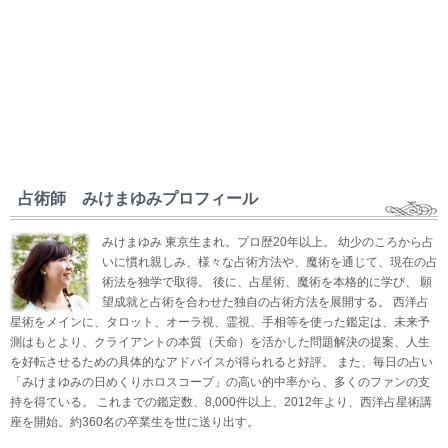
占術師 みけまゆみプロフィール
みけまゆみ 東京生まれ。プロ歴20年以上。 幼少のころから占
いに慣れ親しみ、様々な占術方法や、魔術を通じて、現在の占
術法を独学で取得。 後に、占星術、魔術を本格的に学び、 願
望成就と占術を合わせた独自の占術方法を展開する。 西洋占
星術をメインに、タロット、オーラ視、霊視、手相等を使った鑑定は、未来予
測はもとより、クライアントの本質（天命）を活かした問題解決の提案、人生
を好転させるための具体的なアドバイスが得られると好評。 また、毎日の占い
「みけまゆみの日めくりホロスコープ」の高い的中率から、多くのファンの支
持を得ている。 これまでの鑑定数、8,000件以上、2012年より、西洋占星術講
座を開始。約360名の卒業生を世に送り出す。