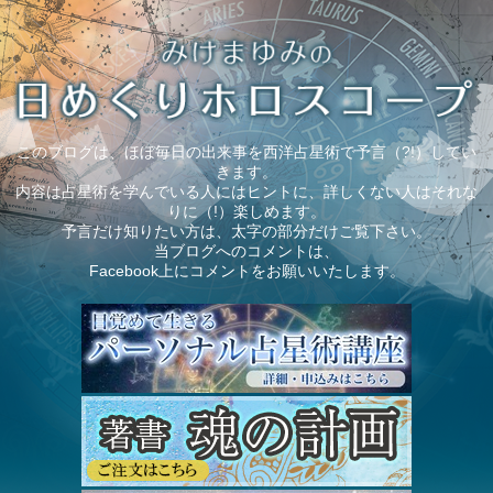
このブログは、ほぼ毎日の出来事を西洋占星術で予言（?!）してい
きます。
内容は占星術を学んでいる人にはヒントに、詳しくない人はそれな
りに（!）楽しめます。
予言だけ知りたい方は、太字の部分だけご覧下さい。
当ブログへのコメントは、
Facebook上にコメントをお願いいたします。