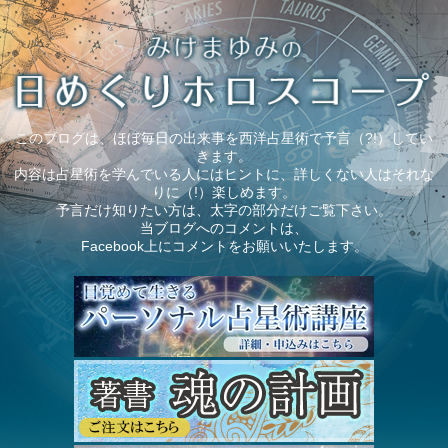
このブログは、ほぼ毎日の出来事を西洋占星術で予言（?!）してい
きます。
内容は占星術を学んでいる人にはヒントに、詳しくない人はそれな
りに（!）楽しめます。
予言だけ知りたい方は、太字の部分だけご覧下さい。
当ブログへのコメントは、
Facebook上にコメントをお願いいたします。