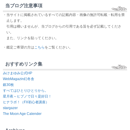
当ブログ注意事項
・当サイトに掲載されているすべての記載内容・画像の無許可転載・転用を禁
止します。
引用は構いませんが、当ブログからの引用である旨を必ず記載してくださ
い。
また、リンクを貼ってください。
・鑑定ご希望の方は
こちら
をご覧ください。
おすすめリンク集
みけまゆみ公式HP
WebMagazin幻冬舎
銀30枚
すべてはひとりひとりから。
星月夜～ヒプノで日々是好日！
ヒナラボ！（FX初心者講座）
stargazer
The Moon Age Calender