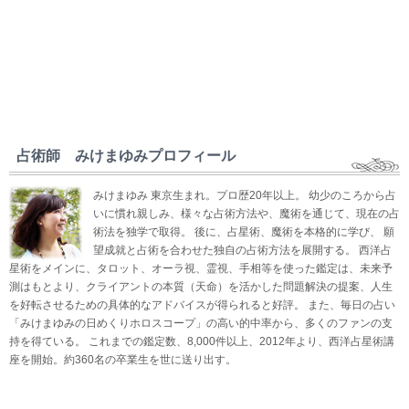
占術師 みけまゆみプロフィール
みけまゆみ 東京生まれ。プロ歴20年以上。 幼少のころから占
いに慣れ親しみ、様々な占術方法や、魔術を通じて、現在の占
術法を独学で取得。 後に、占星術、魔術を本格的に学び、 願
望成就と占術を合わせた独自の占術方法を展開する。 西洋占
星術をメインに、タロット、オーラ視、霊視、手相等を使った鑑定は、未来予
測はもとより、クライアントの本質（天命）を活かした問題解決の提案、人生
を好転させるための具体的なアドバイスが得られると好評。 また、毎日の占い
「みけまゆみの日めくりホロスコープ」の高い的中率から、多くのファンの支
持を得ている。 これまでの鑑定数、8,000件以上、2012年より、西洋占星術講
座を開始。約360名の卒業生を世に送り出す。