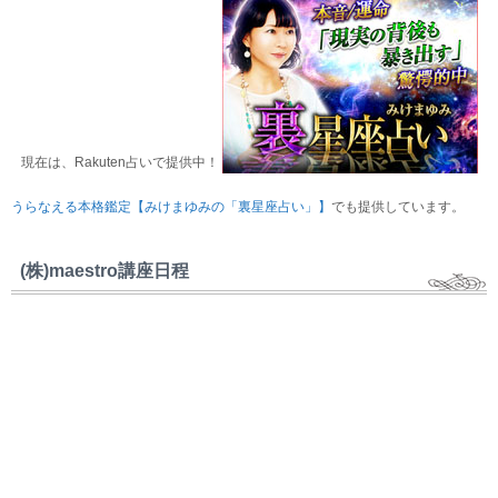
現在は、Rakuten占いで提供中！
うらなえる本格鑑定【みけまゆみの「裏星座占い」】
でも提供しています。
(株)maestro講座日程