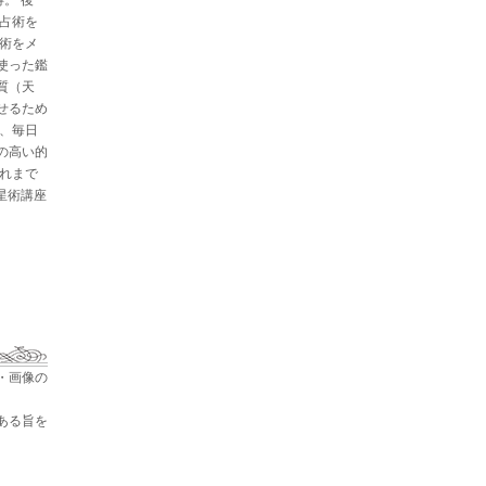
と占術を
星術をメ
使った鑑
質（天
せるため
た、毎日
の高い的
これまで
占星術講座
・画像の
ある旨を