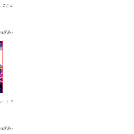
に皆さん
い」】
で