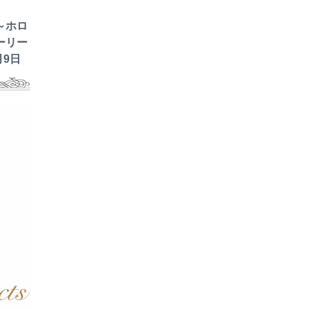
～ホロ
ーリー
月9日