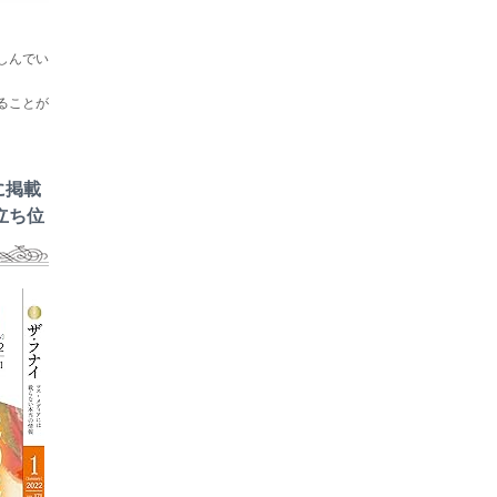
しんでい
ることが
に掲載
立ち位