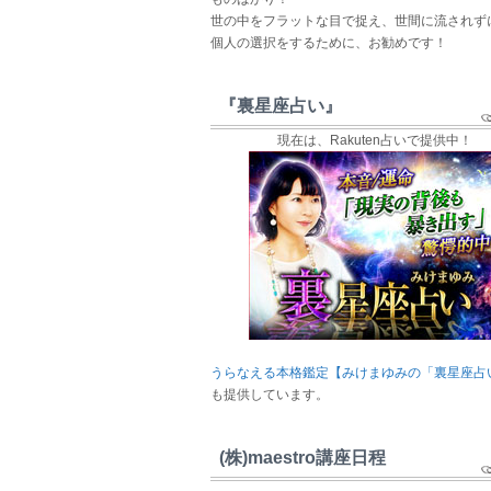
世の中をフラットな目で捉え、世間に流されず
個人の選択をするために、お勧めです！
『裏星座占い』
現在は、Rakuten占いで提供中！
うらなえる本格鑑定【みけまゆみの「裏星座占
も提供しています。
(株)maestro講座日程