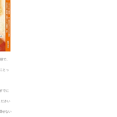
巻頭で、
にとっ
すでに
ください
隠せない