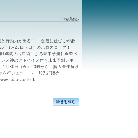
気と行動力が出る！ ・創造には◯◯が必
026年1月25日（日）のホロスコープ！
6年1年間の占星術による未来予測】全62ペ
イシス神のアドバイス付き未来予測レポー
 1月30日（金）20時から 購入者様向け
配信を行います！ （一般先行販売）
/www.reservestock...
続きを読む