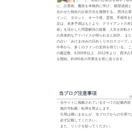
に、占星術、魔術を本格的に学び、 願望成就
合わせた独自の占術方法を展開する。 西洋占
インに、タロット、オーラ視、霊視、手相等を
定は、未来予測はもとより、クライアントの本
命）を活かした問題解決の提案、人生を好転さ
の具体的なアドバイスが得られると好評。 ま
の占い「みけまゆみの日めくりホロスコープ」
中率から、多くのファンの支持を得ている。 
の鑑定数、8,000件以上、2012年より、西洋
を開始。約360名の卒業生を世に送り出す。
当ブログ注意事項
・当サイトに掲載されているすべての記載内容
無許可転載・転用を禁止します。
引用は構いませんが、当ブログからの引用で
必ず記載してください。
また、リンクを貼ってください。