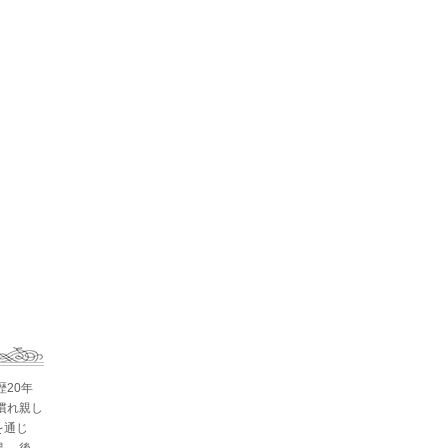
歴20年
慣れ親し
を通じ
。 後