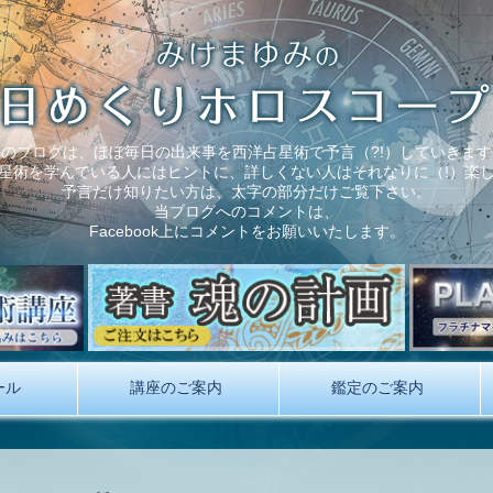
このブログは、ほぼ毎日の出来事を西洋占星術で予言（?!）していきます
星術を学んでいる人にはヒントに、詳しくない人はそれなりに（!）楽
予言だけ知りたい方は、太字の部分だけご覧下さい。
当ブログへのコメントは、
Facebook上にコメントをお願いいたします。
ール
講座のご案内
鑑定のご案内