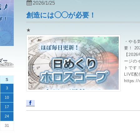
2026/1/25
創造には◯◯が必要！
★
・やる
要！ 2
【202
ダー
ージの
トです！
LIVE
S
https:/
3
10
17
24
31