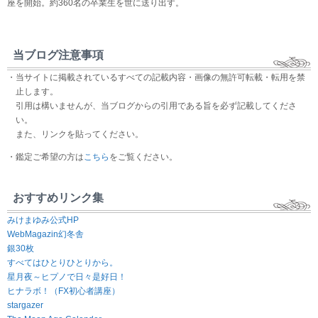
座を開始。約360名の卒業生を世に送り出す。
当ブログ注意事項
・当サイトに掲載されているすべての記載内容・画像の無許可転載・転用を禁
止します。
引用は構いませんが、当ブログからの引用である旨を必ず記載してくださ
い。
また、リンクを貼ってください。
・鑑定ご希望の方は
こちら
をご覧ください。
おすすめリンク集
みけまゆみ公式HP
WebMagazin幻冬舎
銀30枚
すべてはひとりひとりから。
星月夜～ヒプノで日々是好日！
ヒナラボ！（FX初心者講座）
stargazer