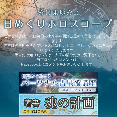
このブログは、ほぼ毎日の出来事を西洋占星術で予言（?!）してい
きます。
内容は占星術を学んでいる人にはヒントに、詳しくない人はそれな
りに（!）楽しめます。
予言だけ知りたい方は、太字の部分だけご覧下さい。
当ブログへのコメントは、
Facebook上にコメントをお願いいたします。