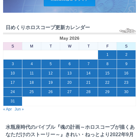
日めくりホロスコープ更新カレンダー
May 2026
S
M
T
W
T
F
S
1
2
3
4
5
6
7
8
9
10
11
12
13
14
15
16
17
18
19
20
21
22
23
24
25
26
27
28
29
30
31
« Apr
Jun »
水瓶座時代のバイブル『魂の計画～ホロスコープが描くあ
なただけのストーリー～』きれい・ねっとより2022年9月