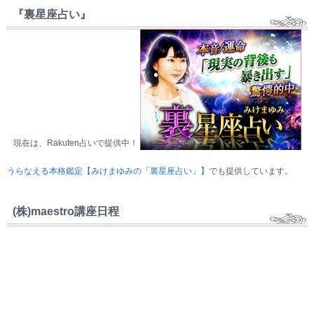
『裏星座占い』
現在は、Rakuten占いで提供中！
うらなえる本格鑑定【みけまゆみの「裏星座占い」】
でも提供しています。
(株)maestro講座日程