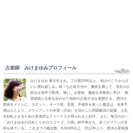
占術師 みけまゆみプロフィール
みけまゆみ 東京生まれ。プロ歴20年以上。 幼少のころから占
いに慣れ親しみ、様々な占術方法や、魔術を通じて、現在の占
術法を独学で取得。 後に、占星術、魔術を本格的に学び、 願
望成就と占術を合わせた独自の占術方法を展開する。 西洋占
星術をメインに、タロット、オーラ視、霊視、手相等を使った鑑定は、未来予
測はもとより、クライアントの本質（天命）を活かした問題解決の提案、人生
を好転させるための具体的なアドバイスが得られると好評。 また、毎日の占い
「みけまゆみの日めくりホロスコープ」の高い的中率から、多くのファンの支
持を得ている。 これまでの鑑定数、8,000件以上、2012年より、西洋占星術講