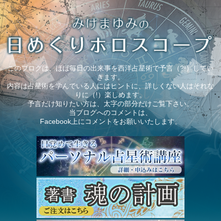
このブログは、ほぼ毎日の出来事を西洋占星術で予言（?!）してい
きます。
内容は占星術を学んでいる人にはヒントに、詳しくない人はそれな
りに（!）楽しめます。
予言だけ知りたい方は、太字の部分だけご覧下さい。
当ブログへのコメントは、
Facebook上にコメントをお願いいたします。