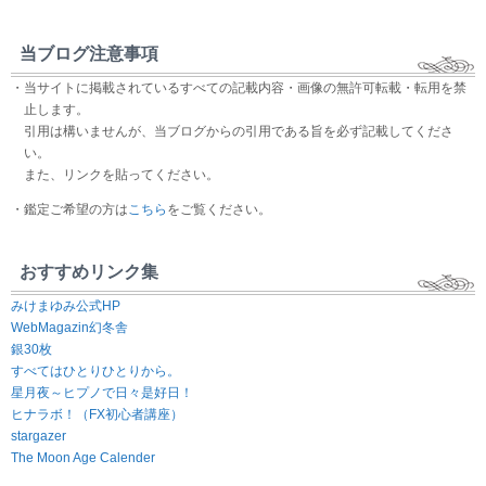
当ブログ注意事項
・当サイトに掲載されているすべての記載内容・画像の無許可転載・転用を禁
止します。
引用は構いませんが、当ブログからの引用である旨を必ず記載してくださ
い。
また、リンクを貼ってください。
・鑑定ご希望の方は
こちら
をご覧ください。
おすすめリンク集
みけまゆみ公式HP
WebMagazin幻冬舎
銀30枚
すべてはひとりひとりから。
星月夜～ヒプノで日々是好日！
ヒナラボ！（FX初心者講座）
stargazer
The Moon Age Calender