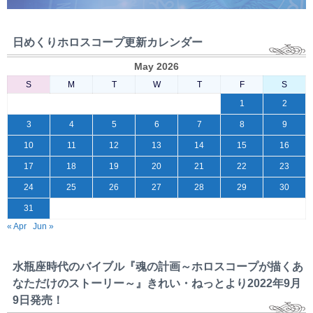
日めくりホロスコープ更新カレンダー
May 2026
S
M
T
W
T
F
S
1
2
3
4
5
6
7
8
9
10
11
12
13
14
15
16
17
18
19
20
21
22
23
24
25
26
27
28
29
30
31
« Apr
Jun »
水瓶座時代のバイブル『魂の計画～ホロスコープが描くあ
なただけのストーリー～』きれい・ねっとより2022年9月
9日発売！