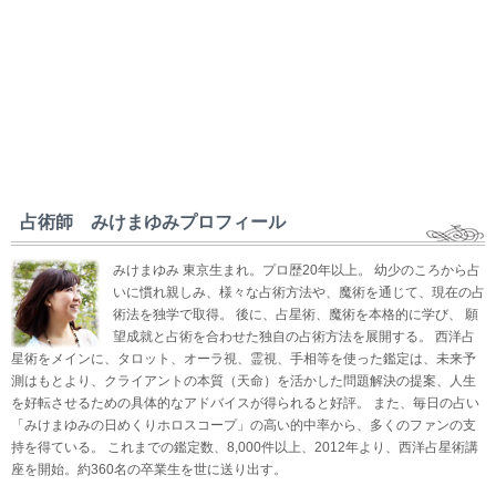
占術師 みけまゆみプロフィール
みけまゆみ 東京生まれ。プロ歴20年以上。 幼少のころから占
いに慣れ親しみ、様々な占術方法や、魔術を通じて、現在の占
術法を独学で取得。 後に、占星術、魔術を本格的に学び、 願
望成就と占術を合わせた独自の占術方法を展開する。 西洋占
星術をメインに、タロット、オーラ視、霊視、手相等を使った鑑定は、未来予
測はもとより、クライアントの本質（天命）を活かした問題解決の提案、人生
を好転させるための具体的なアドバイスが得られると好評。 また、毎日の占い
「みけまゆみの日めくりホロスコープ」の高い的中率から、多くのファンの支
持を得ている。 これまでの鑑定数、8,000件以上、2012年より、西洋占星術講
座を開始。約360名の卒業生を世に送り出す。