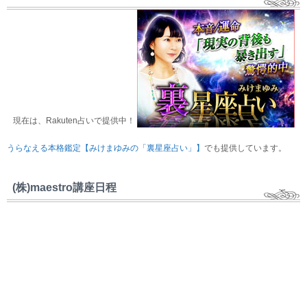
現在は、Rakuten占いで提供中！
うらなえる本格鑑定【みけまゆみの「裏星座占い」】
でも提供しています。
(株)maestro講座日程