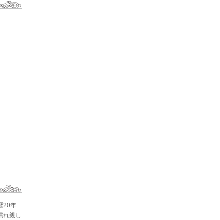
歴20年
慣れ親し