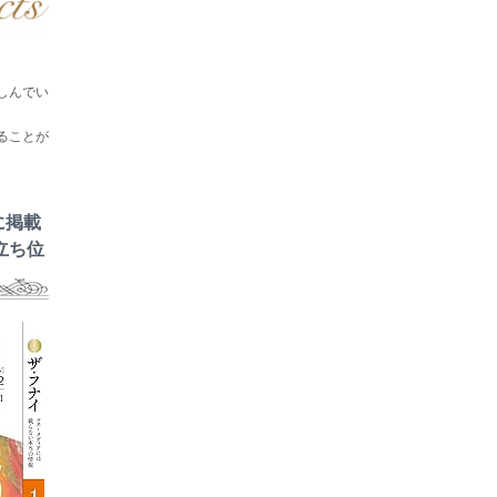
しんでい
ることが
に掲載
立ち位