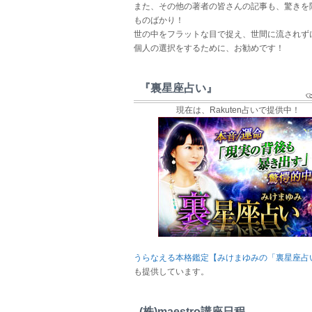
また、その他の著者の皆さんの記事も、驚きを
ものばかり！
世の中をフラットな目で捉え、世間に流されず
個人の選択をするために、お勧めです！
『裏星座占い』
現在は、Rakuten占いで提供中！
うらなえる本格鑑定【みけまゆみの「裏星座占
も提供しています。
(株)maestro講座日程