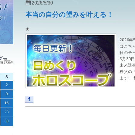
2026/5/30
本当の自分の望みを叶える！
★
2026
はこちら→h
日のチ
ダー
5月3
未来透
秩父の
S
ます！ 
2
9
16
23
30