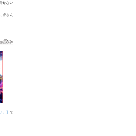
隠せない
に皆さん
い」】
で