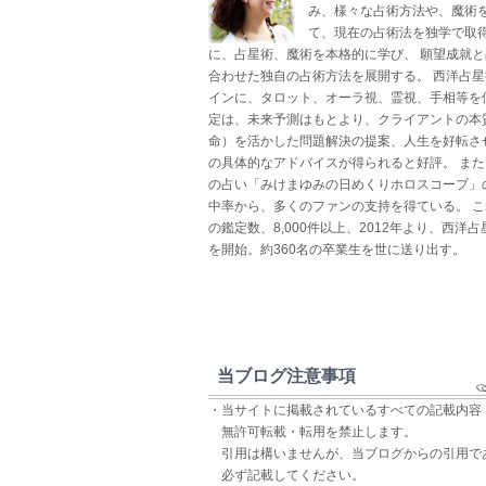
み、様々な占術方法や、魔術
て、現在の占術法を独学で取得
に、占星術、魔術を本格的に学び、 願望成就
合わせた独自の占術方法を展開する。 西洋占
インに、タロット、オーラ視、霊視、手相等を
定は、未来予測はもとより、クライアントの本
命）を活かした問題解決の提案、人生を好転さ
の具体的なアドバイスが得られると好評。 ま
の占い「みけまゆみの日めくりホロスコープ」
中率から、多くのファンの支持を得ている。 
の鑑定数、8,000件以上、2012年より、西洋
を開始。約360名の卒業生を世に送り出す。
当ブログ注意事項
・当サイトに掲載されているすべての記載内容
無許可転載・転用を禁止します。
引用は構いませんが、当ブログからの引用で
必ず記載してください。