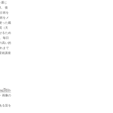
を通じ
。 後
と占術を
星術をメ
使った鑑
質（天
せるため
た、毎日
の高い的
これまで
占星術講座
・画像の
ある旨を