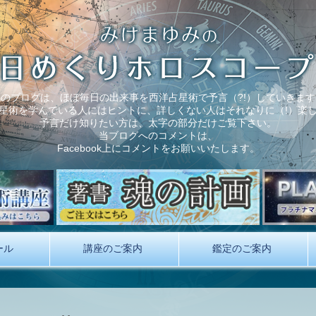
このブログは、ほぼ毎日の出来事を西洋占星術で予言（?!）していきます
星術を学んでいる人にはヒントに、詳しくない人はそれなりに（!）楽
予言だけ知りたい方は、太字の部分だけご覧下さい。
当ブログへのコメントは、
Facebook上にコメントをお願いいたします。
ール
講座のご案内
鑑定のご案内