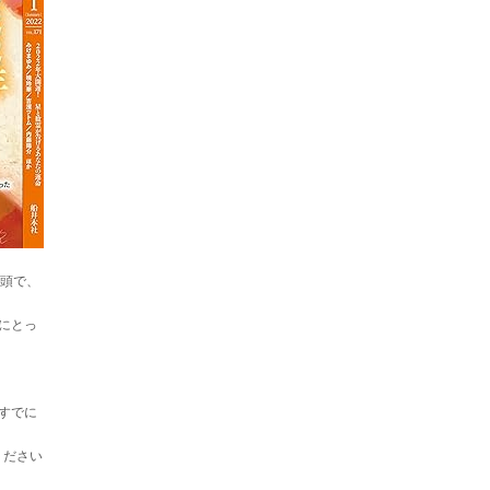
巻頭で、
にとっ
すでに
ください